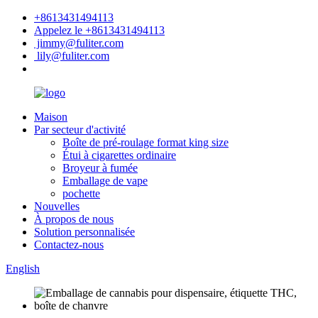
+8613431494113
Appelez le +8613431494113
jimmy@fuliter.com
lily@fuliter.com
Maison
Par secteur d'activité
Boîte de pré-roulage format king size
Étui à cigarettes ordinaire
Broyeur à fumée
Emballage de vape
pochette
Nouvelles
À propos de nous
Solution personnalisée
Contactez-nous
English